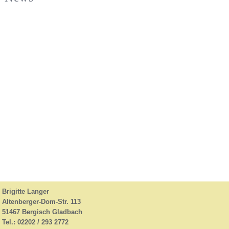
Brigitte Langer
Altenberger-Dom-Str. 113
51467 Bergisch Gladbach
Tel.: 02202 / 293 2772